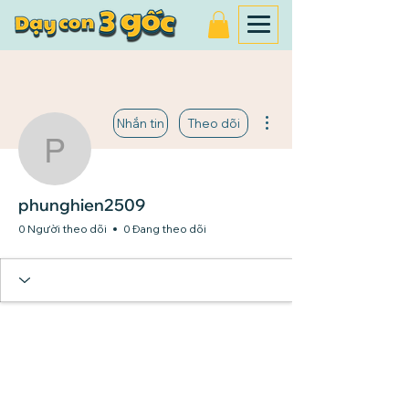
Thao tác khác
Nhắn tin
Theo dõi
phunghien2509
phunghien2509
0 Người theo dõi
0 Đang theo dõi