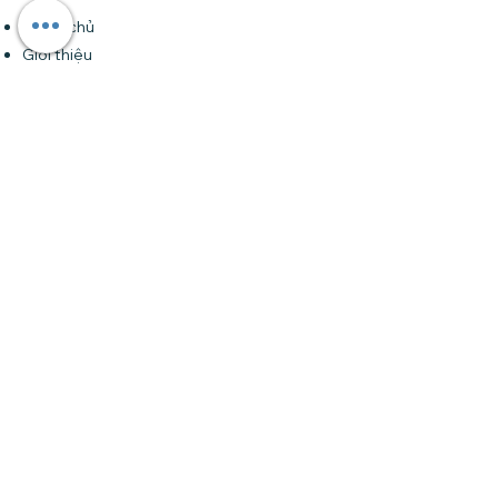
Trang chủ
Giới thiệu
Khóa học
Forum
Tin tức
Liên hệ
Đăng ký nhận bản tin của chúng tôi •
Đừng bỏ lỡ!
Email
Tham gia
Liên hệ
Tại HCM
: Số 24 đường 32 (Trần Não), An