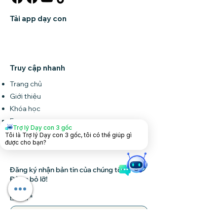
Tải app dạy con
Truy cập nhanh
Trang chủ
Giới thiệu
Khóa học
Forum
Trợ lý Dạy con 3 gốc
Tin tức
Tôi là Trợ lý Dạy con 3 gốc, tôi có thể giúp gì
được cho bạn?
Liên hệ
Đăng ký nhận bản tin của chúng tôi •
Đừng bỏ lỡ!
Email