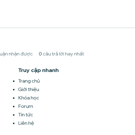
 luận nhận được
0
câu trả lời hay nhất
Truy cập nhanh
Trang chủ
Giới thiệu
Khóa học
Forum
Tin tức
Liên hệ