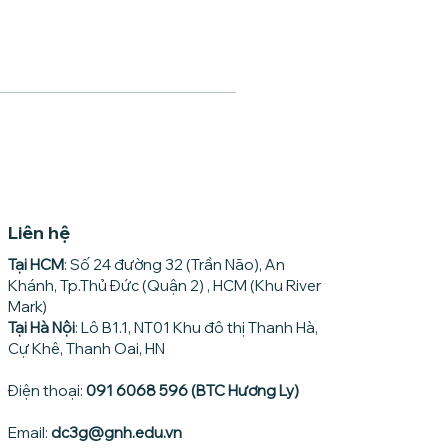
Liên hệ
Tại HCM
: Số 24 đường 32 (Trần Não), An
Khánh, Tp.Thủ Đức (Quận 2) , HCM (Khu River
Mark)
Tại Hà Nội
: Lô B1.1, NT01 Khu đô thị Thanh Hà,
Cự Khê, Thanh Oai, HN
Điện thoại:
091 6068 596 (BTC Hương Ly)
Email:
dc3g@gnh.edu.vn