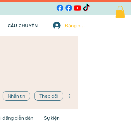
Đăng nhập
CÂU CHUYỆN
Thao tác khác
Nhắn tin
Theo dõi
i đăng diễn đàn
Sự kiện