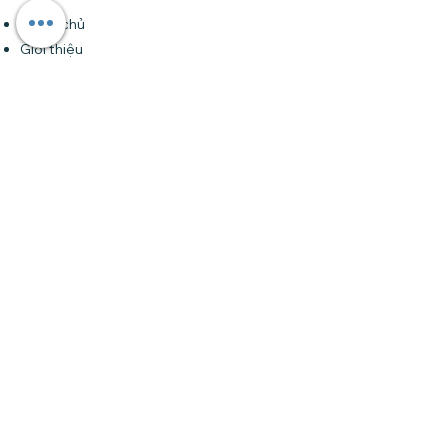
Trang chủ
Giới thiệu
Khóa học
Forum
Tin tức
Liên hệ
Đăng ký nhận bản tin của chúng tôi •
Đừng bỏ lỡ!
Email
Tham gia
Liên hệ
Tại HCM
: Số 24 đường 32 (Trần Não), An