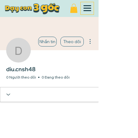
Thao tác khác
Nhắn tin
Theo dõi
diu.cnsh48
diu.cnsh48
0 Người theo dõi
0 Đang theo dõi