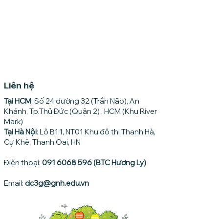
Liên hệ
Tại HCM
: Số 24 đường 32 (Trần Não), An
Khánh, Tp.Thủ Đức (Quận 2) , HCM (Khu River
Mark)
Tại Hà Nội
: Lô B1.1, NT01 Khu đô thị Thanh Hà,
Cự Khê, Thanh Oai, HN
Điện thoại:
091 6068 596 (BTC Hương Ly)
Email:
dc3g@gnh.edu.vn