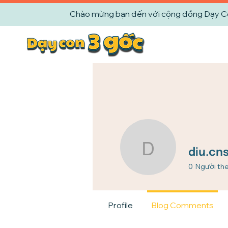
Chào mừng bạn đến với cộng đồng Dạy Con 
diu.cnsh4
diu.cn
0
Người the
Profile
Blog Comments