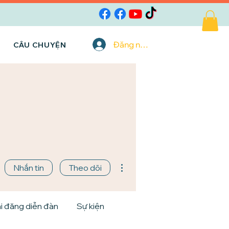
Đăng nhập
CÂU CHUYỆN
Thao tác khác
Nhắn tin
Theo dõi
i đăng diễn đàn
Sự kiện