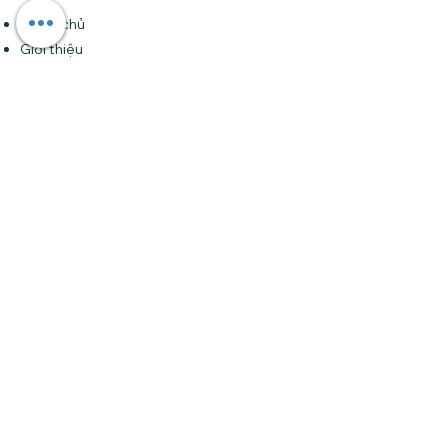
Trang chủ
Giới thiệu
Khóa học
Forum
Tin tức
Liên hệ
Đăng ký nhận bản tin của chúng tôi •
Đừng bỏ lỡ!
Email
Tham gia
Liên hệ
Tại HCM
: Số 24 đường 32 (Trần Não), An