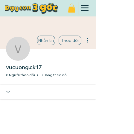
Thao tác khác
Nhắn tin
Theo dõi
vucuong.ck17
vucuong.ck17
0 Người theo dõi
0 Đang theo dõi