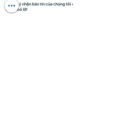
Đăng ký nhận bản tin của chúng tôi •
Đừng bỏ lỡ!
Email
Tham gia
Liên hệ
Tại HCM
: Số 24 đường 32 (Trần Não), An
Khánh, Tp.Thủ Đức (Quận 2) , HCM (Khu
River Mark)
Tại Hà Nội
: Lô B1.1, NT01 Khu đô thị Thanh
Hà, Cự Khê, Thanh Oai, HN
Điện thoại:
091 6068 596
(BTC Hương Ly)
Email:
dc3g@gnh.edu.vn