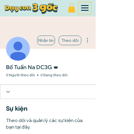
Thao tác khác
Nhắn tin
Theo dõi
Quản trị viên
Bố Tuấn Na DC3G
0 Người theo dõi
0 Đang theo dõi
Sự kiện
Theo dõi và quản lý các sự kiện của
bạn tại đây.