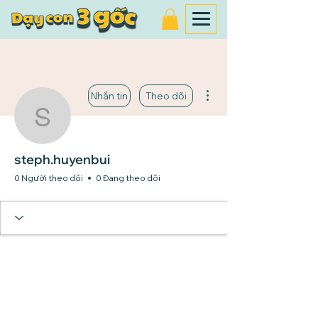
Thao tác khác
Nhắn tin
Theo dõi
steph.huyenbui
steph.huyenbui
0 Người theo dõi
0 Đang theo dõi