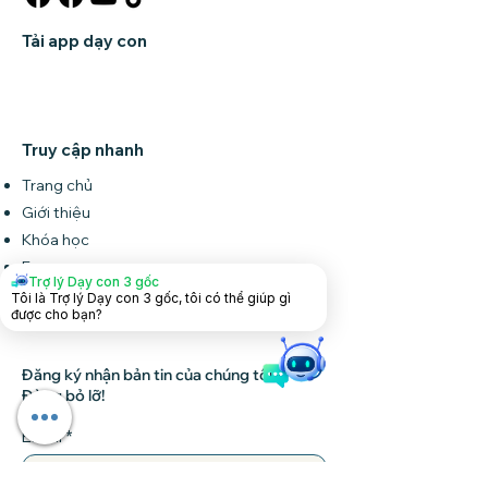
Tải app dạy con
Truy cập nhanh
Trang chủ
Giới thiệu
Khóa học
Forum
Trợ lý Dạy con 3 gốc
Tin tức
Tôi là Trợ lý Dạy con 3 gốc, tôi có thể giúp gì
được cho bạn?
Liên hệ
Đăng ký nhận bản tin của chúng tôi •
Đừng bỏ lỡ!
Email