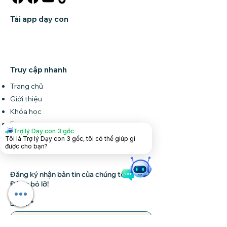
Tải app dạy con
Truy cập nhanh
Trang chủ
Giới thiệu
Khóa học
Forum
Trợ lý Dạy con 3 gốc
Tin tức
Tôi là Trợ lý Dạy con 3 gốc, tôi có thể giúp gì
được cho bạn?
Liên hệ
Đăng ký nhận bản tin của chúng tôi •
Đừng bỏ lỡ!
Email