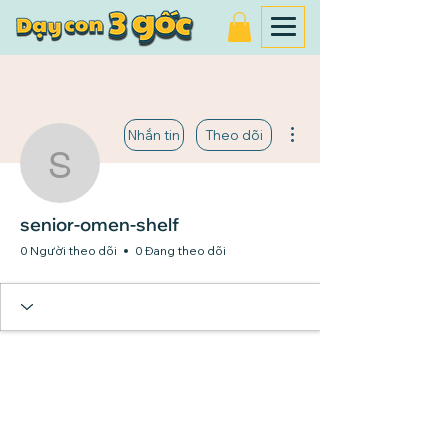
Thao tác khác
Nhắn tin
Theo dõi
senior-omen-shelf
senior-omen-shelf
0 Người theo dõi
0 Đang theo dõi