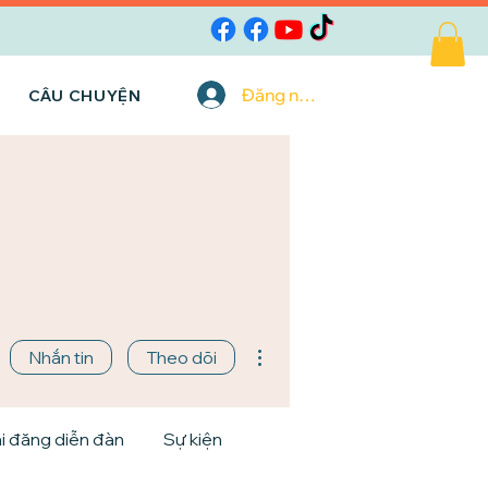
Đăng nhập
CÂU CHUYỆN
Thao tác khác
Nhắn tin
Theo dõi
i đăng diễn đàn
Sự kiện