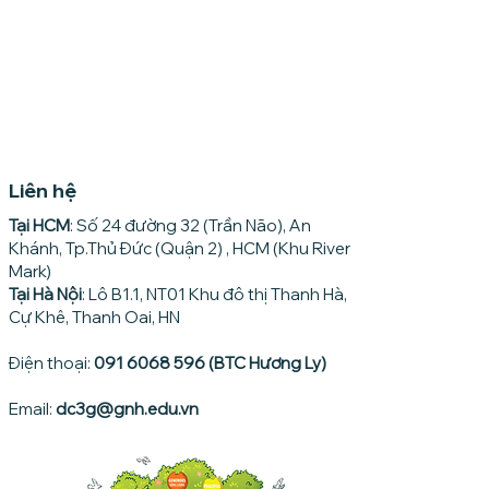
Liên hệ
Tại HCM
: Số 24 đường 32 (Trần Não), An
Khánh, Tp.Thủ Đức (Quận 2) , HCM (Khu River
Mark)
Tại Hà Nội
: Lô B1.1, NT01 Khu đô thị Thanh Hà,
Cự Khê, Thanh Oai, HN
Điện thoại:
091 6068 596 (BTC Hương Ly)
Email:
dc3g@gnh.edu.vn