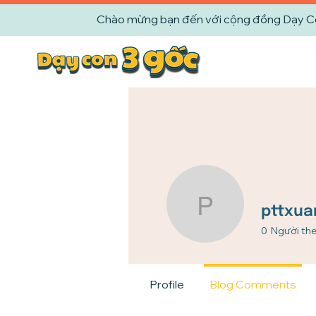
Chào mừng bạn đến với cộng đồng Dạy Con 
pttxuanht
pttxua
0
Người the
Profile
Blog Comments