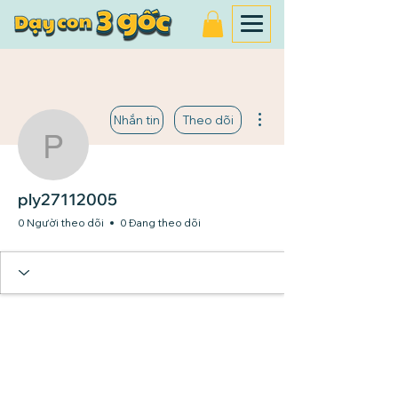
Thao tác khác
Nhắn tin
Theo dõi
ply27112005
ply27112005
0 Người theo dõi
0 Đang theo dõi