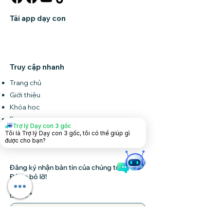
Tải app dạy con
Truy cập nhanh
Trang chủ
Giới thiệu
Khóa học
Forum
Trợ lý Dạy con 3 gốc
Tin tức
Tôi là Trợ lý Dạy con 3 gốc, tôi có thể giúp gì
được cho bạn?
Liên hệ
Đăng ký nhận bản tin của chúng tôi •
Đừng bỏ lỡ!
Email