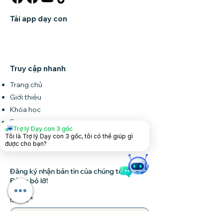
Tải app dạy con
Truy cập nhanh
Trang chủ
Giới thiệu
Khóa học
Forum
Trợ lý Dạy con 3 gốc
Tin tức
Tôi là Trợ lý Dạy con 3 gốc, tôi có thể giúp gì
được cho bạn?
Liên hệ
Đăng ký nhận bản tin của chúng tôi •
Đừng bỏ lỡ!
Email