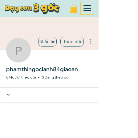
Thao tác khác
Nhắn tin
Theo dõi
phamthingoclanh84giao
phamthingoclanh84giaoan
0 Người theo dõi
0 Đang theo dõi