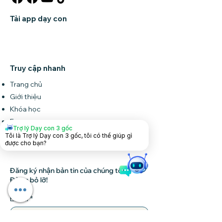
Tải app dạy con
Truy cập nhanh
Trang chủ
Giới thiệu
Khóa học
Forum
Trợ lý Dạy con 3 gốc
Tin tức
Tôi là Trợ lý Dạy con 3 gốc, tôi có thể giúp gì
được cho bạn?
Liên hệ
Đăng ký nhận bản tin của chúng tôi •
Đừng bỏ lỡ!
Email