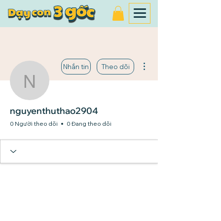
Thao tác khác
Nhắn tin
Theo dõi
nguyenthuthao2904
nguyenthuthao2904
0 Người theo dõi
0 Đang theo dõi