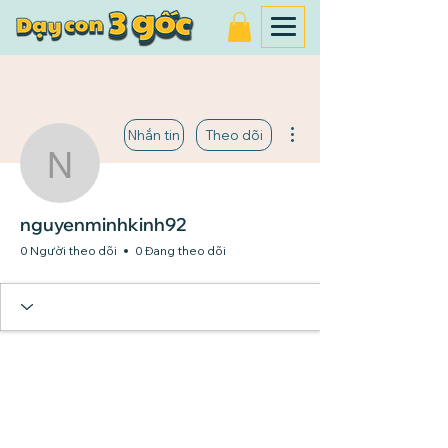
Thao tác khác
Nhắn tin
Theo dõi
nguyenminhkinh92
nguyenminhkinh92
0 Người theo dõi
0 Đang theo dõi