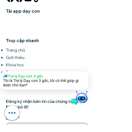
Tải app dạy con
Truy cập nhanh
Trang chủ
Giới thiệu
Khóa học
Forum
Trợ lý Dạy con 3 gốc
Tin tức
Tôi là Trợ lý Dạy con 3 gốc, tôi có thể giúp gì
được cho bạn?
Liên hệ
Đăng ký nhận bản tin của chúng tôi •
Đừng bỏ lỡ!
Email