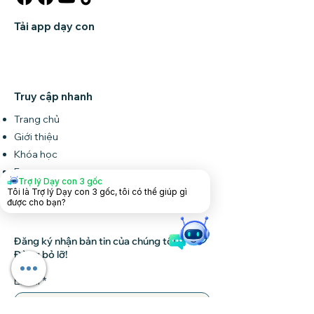
Tải app dạy con
Truy cập nhanh
Trang chủ
Giới thiệu
Khóa học
Forum
Trợ lý Dạy con 3 gốc
Tin tức
Tôi là Trợ lý Dạy con 3 gốc, tôi có thể giúp gì
được cho bạn?
Liên hệ
Đăng ký nhận bản tin của chúng tôi •
Đừng bỏ lỡ!
Email