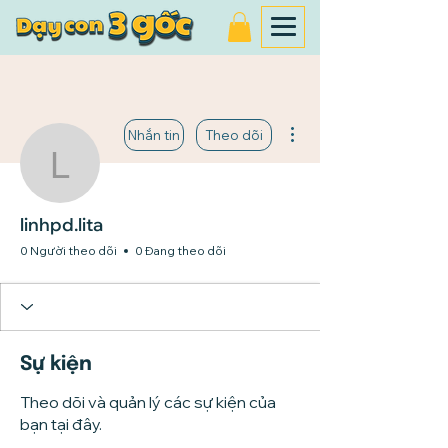
Thao tác khác
Nhắn tin
Theo dõi
linhpd.lita
linhpd.lita
0 Người theo dõi
0 Đang theo dõi
Sự kiện
Theo dõi và quản lý các sự kiện của
bạn tại đây.