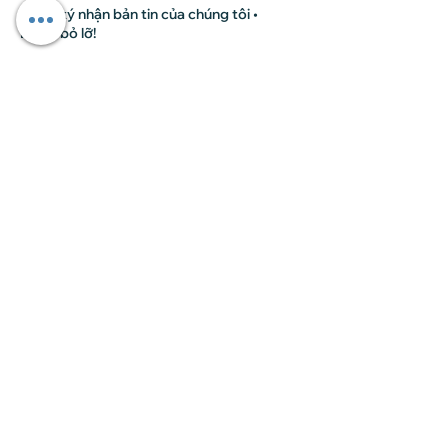
Đăng ký nhận bản tin của chúng tôi •
Đừng bỏ lỡ!
Email
Tham gia
Liên hệ
Tại HCM
: Số 24 đường 32 (Trần Não), An
Khánh, Tp.Thủ Đức (Quận 2) , HCM (Khu
River Mark)
Tại Hà Nội
: Lô B1.1, NT01 Khu đô thị Thanh
Hà, Cự Khê, Thanh Oai, HN
Điện thoại:
091 6068 596
(BTC Hương Ly)
Email:
dc3g@gnh.edu.vn