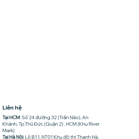
Liên hệ
Tại HCM
: Số 24 đường 32 (Trần Não), An
Khánh, Tp.Thủ Đức (Quận 2) , HCM (Khu River
Mark)
Tại Hà Nội
: Lô B1.1, NT01 Khu đô thị Thanh Hà,