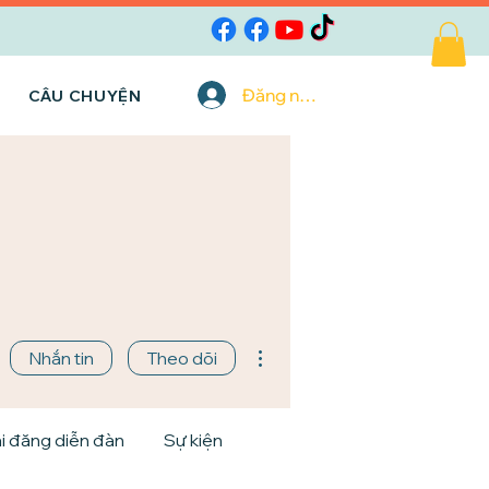
Đăng nhập
CÂU CHUYỆN
Thao tác khác
Nhắn tin
Theo dõi
i đăng diễn đàn
Sự kiện