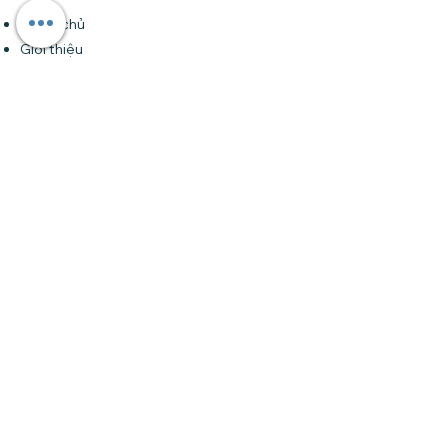
Trang chủ
Giới thiệu
Khóa học
Forum
Tin tức
Liên hệ
Đăng ký nhận bản tin của chúng tôi •
Đừng bỏ lỡ!
Email
Tham gia
Liên hệ
Tại HCM
: Số 24 đường 32 (Trần Não), An