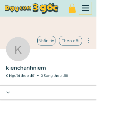
Thao tác khác
Nhắn tin
Theo dõi
kienchanhniem
kienchanhniem
0 Người theo dõi
0 Đang theo dõi