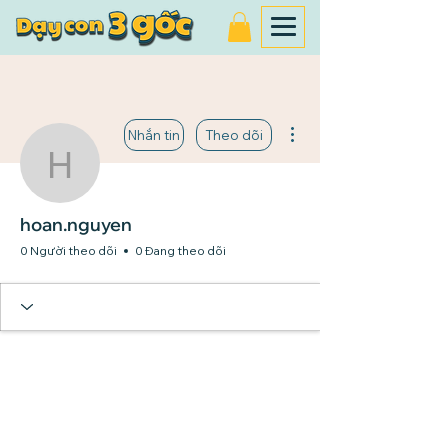
Thao tác khác
Nhắn tin
Theo dõi
hoan.nguyen
hoan.nguyen
0 Người theo dõi
0 Đang theo dõi