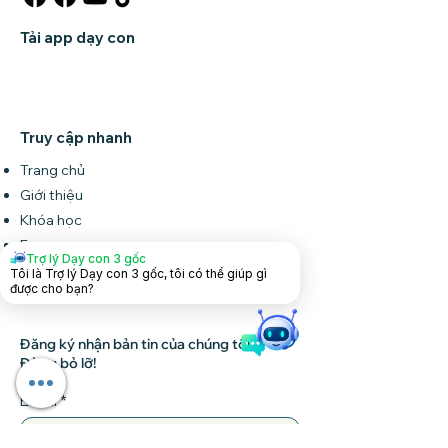
Tải app dạy con
Truy cập nhanh
Trang chủ
Giới thiệu
Khóa học
Forum
Trợ lý Dạy con 3 gốc
Tin tức
Tôi là Trợ lý Dạy con 3 gốc, tôi có thể giúp gì
được cho bạn?
Liên hệ
Đăng ký nhận bản tin của chúng tôi •
Đừng bỏ lỡ!
Email