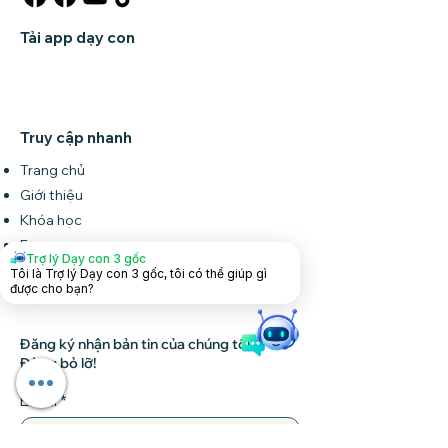
Tải app dạy con
Truy cập nhanh
Trang chủ
Giới thiệu
Khóa học
Forum
Trợ lý Dạy con 3 gốc
Tin tức
Tôi là Trợ lý Dạy con 3 gốc, tôi có thể giúp gì
được cho bạn?
Liên hệ
Đăng ký nhận bản tin của chúng tôi •
Đừng bỏ lỡ!
Email