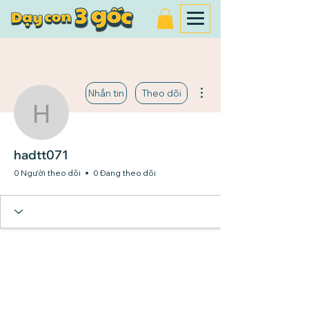
Thao tác khác
Nhắn tin
Theo dõi
hadtt071
hadtt071
0 Người theo dõi
0 Đang theo dõi