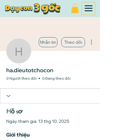
Thao tác khác
Nhắn tin
Theo dõi
ha.dieutotchocon
ha.dieutotchocon
0 Người theo dõi
0 Đang theo dõi
Hồ sơ
Ngày tham gia: 13 thg 10, 2025
Giới thiệu