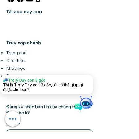
Tải app dạy con
Truy cập nhanh
Trang chủ
Giới thiệu
Khóa học
Forum
Trợ lý Dạy con 3 gốc
Tin tức
Tôi là Trợ lý Dạy con 3 gốc, tôi có thể giúp gì
được cho bạn?
Liên hệ
Đăng ký nhận bản tin của chúng tôi •
Đừng bỏ lỡ!
Email