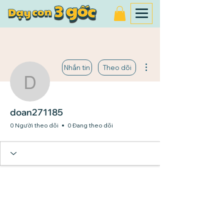
Thao tác khác
Nhắn tin
Theo dõi
doan271185
doan271185
0 Người theo dõi
0 Đang theo dõi