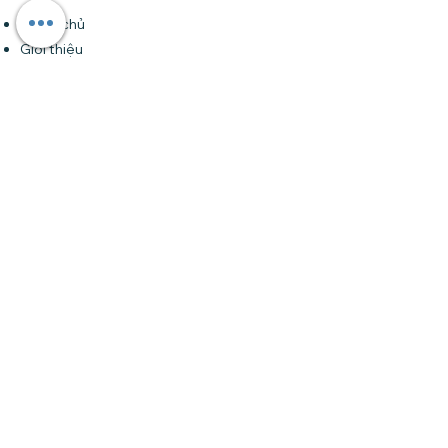
Trang chủ
Giới thiệu
Khóa học
Forum
Tin tức
Liên hệ
Đăng ký nhận bản tin của chúng tôi •
Đừng bỏ lỡ!
Email
Tham gia
Liên hệ
Tại HCM
: Số 24 đường 32 (Trần Não), An