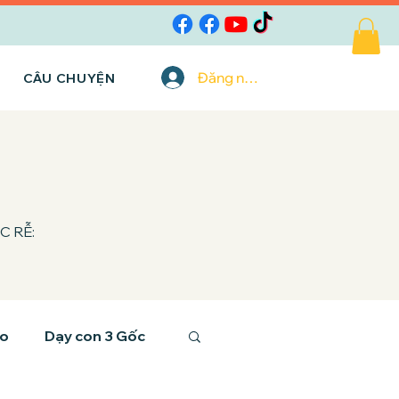
Đăng nhập
CÂU CHUYỆN
ỐC RỄ:
ảo
Dạy con 3 Gốc