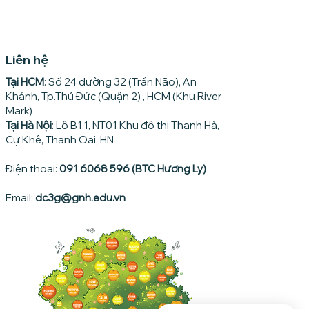
Liên hệ
Tại HCM
: Số 24 đường 32 (Trần Não), An
Khánh, Tp.Thủ Đức (Quận 2) , HCM (Khu River
Mark)
Tại Hà Nội
: Lô B1.1, NT01 Khu đô thị Thanh Hà,
Cự Khê, Thanh Oai, HN
Điện thoại:
091 6068 596 (BTC Hương Ly)
Email:
dc3g@gnh.edu.vn