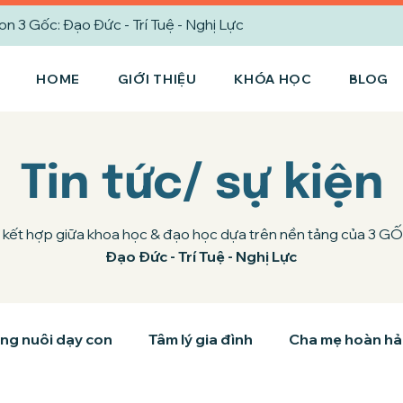
3 Gốc: Đạo Đức - Trí Tuệ - Nghị Lực
HOME
GIỚI THIỆU
KHÓA HỌC
BLOG
Tin tức/ sự kiện
 kết hợp giữa khoa học & đạo học dựa trên nền tảng của 3 G
Đạo Đức - Trí Tuệ - Nghị Lực
ng nuôi dạy con
Tâm lý gia đình
Cha mẹ hoàn h