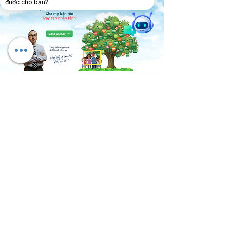
được cho bạn?
Dạy con 3 gốc
Dạy con 3 gốc giúp con bạn tự tin, thông
minh và nghị lực. Chỉ trong thời gian ngắn,
hàng ngàn phụ huynh đã thấy con cái mình
tiến bộ vượt bậc. Khóa học tập trung vào
3 yếu tố cốt lõi: Đạo đức - Trí tuệ - Nghị lực,
giúp con bạn phát triển toàn diện.