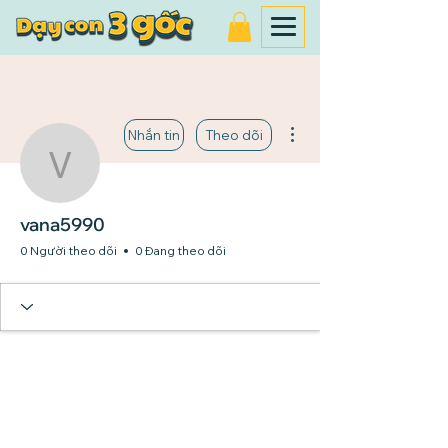
Thao tác khác
Nhắn tin
Theo dõi
vana5990
vana5990
0 Người theo dõi
0 Đang theo dõi