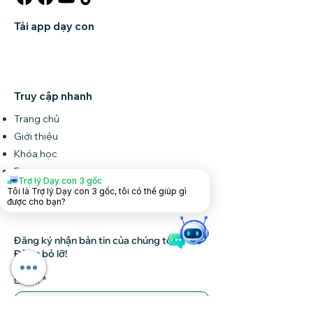
Tải app dạy con
Truy cập nhanh
Trang chủ
Giới thiệu
Khóa học
Forum
Trợ lý Dạy con 3 gốc
Tin tức
Tôi là Trợ lý Dạy con 3 gốc, tôi có thể giúp gì
được cho bạn?
Liên hệ
Đăng ký nhận bản tin của chúng tôi •
Đừng bỏ lỡ!
Email