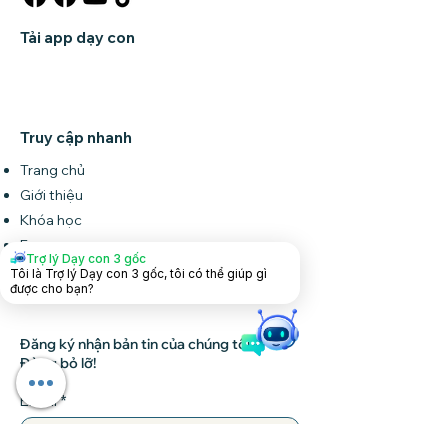
Tải app dạy con
Truy cập nhanh
Trang chủ
Giới thiệu
Khóa học
Forum
Trợ lý Dạy con 3 gốc
Tin tức
Tôi là Trợ lý Dạy con 3 gốc, tôi có thể giúp gì
được cho bạn?
Liên hệ
Đăng ký nhận bản tin của chúng tôi •
Đừng bỏ lỡ!
Email