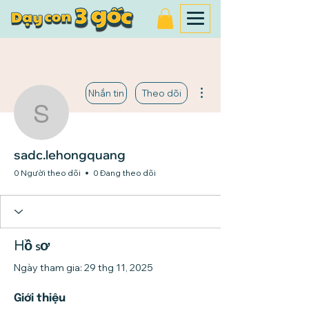
Thao tác khác
Nhắn tin
Theo dõi
sadc.lehongquang
sadc.lehongquang
0 Người theo dõi
0 Đang theo dõi
Hồ sơ
Ngày tham gia: 29 thg 11, 2025
Giới thiệu