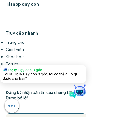
Tải app dạy con
Truy cập nhanh
Trang chủ
Giới thiệu
Khóa học
Forum
Trợ lý Dạy con 3 gốc
Tin tức
Tôi là Trợ lý Dạy con 3 gốc, tôi có thể giúp gì
Liên hệ
được cho bạn?
Đăng ký nhận bản tin của chúng tôi •
Đừng bỏ lỡ!
Email
Tham gia