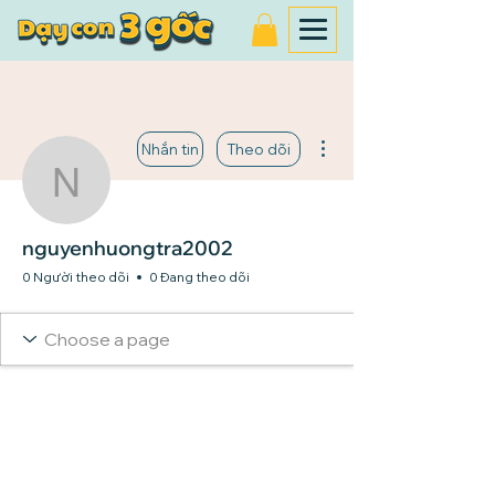
Thao tác khác
Nhắn tin
Theo dõi
nguyenhuongtra2002
nguyenhuongtra2002
0 Người theo dõi
0 Đang theo dõi