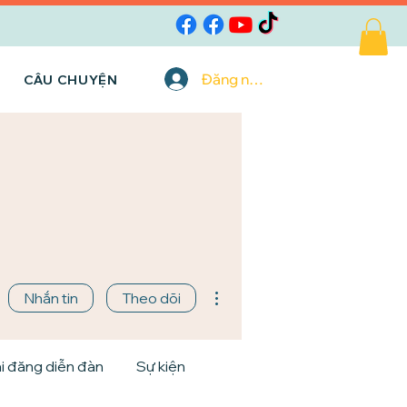
Đăng nhập
CÂU CHUYỆN
Thao tác khác
Nhắn tin
Theo dõi
i đăng diễn đàn
Sự kiện