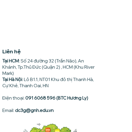
Liên hệ
Tại HCM
: Số 24 đường 32 (Trần Não), An
Khánh, Tp.Thủ Đức (Quận 2) , HCM (Khu River
Mark)
Tại Hà Nội
: Lô B1.1, NT01 Khu đô thị Thanh Hà,
Cự Khê, Thanh Oai, HN
Điện thoại:
091 6068 596 (BTC Hương Ly)
Email:
dc3g@gnh.edu.vn