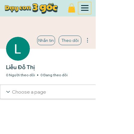
Thao tác khác
Nhắn tin
Theo dõi
Liễu Đỗ Thị
0 Người theo dõi
0 Đang theo dõi