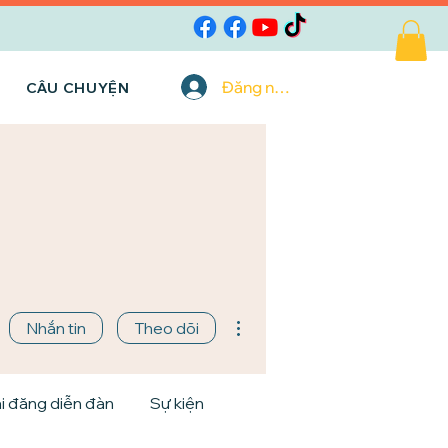
Đăng nhập
CÂU CHUYỆN
Thao tác khác
Nhắn tin
Theo dõi
i đăng diễn đàn
Sự kiện