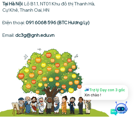
Tại Hà Nội
: Lô B1.1, NT01 Khu đô thị Thanh Hà,
Cự Khê, Thanh Oai, HN
Điện thoại:
091 6068 596 (BTC Hương Ly)
Email:
dc3g@gnh.edu.vn
Trợ lý Dạy con 3 gốc
Xin chào !