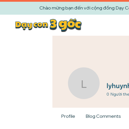
Chào mừng bạn đến với cộng đồng Dạy Con 
lyhuynh1
lyhuyn
0
Người the
Profile
Blog Comments