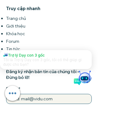
Truy cập nhanh
Trang chủ
Giới thiệu
Khóa học
Forum
Tin tức
Trợ lý Dạy con 3 gốc
Liên hệ
Tôi là Trợ lý Dạy con 3 gốc, tôi có thể giúp gì
được cho bạn?
Đăng ký nhận bản tin của chúng tôi •
Đừng bỏ lỡ!
Email
Tham gia
Liên hệ