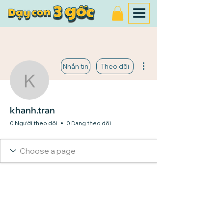
Thao tác khác
Nhắn tin
Theo dõi
khanh.tran
khanh.tran
0 Người theo dõi
0 Đang theo dõi