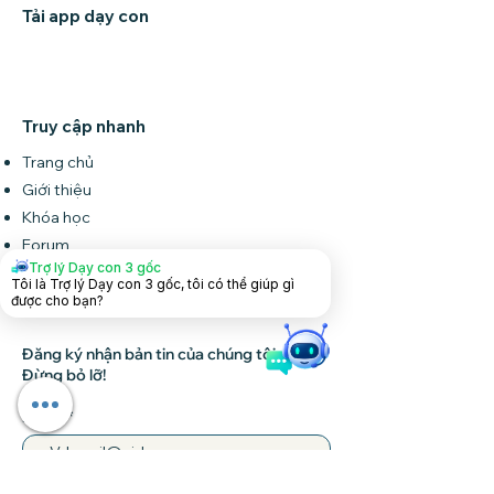
Tải app dạy con
Truy cập nhanh
Trang chủ
Giới thiệu
Khóa học
Forum
Trợ lý Dạy con 3 gốc
Tin tức
Tôi là Trợ lý Dạy con 3 gốc, tôi có thể giúp gì
Liên hệ
được cho bạn?
Đăng ký nhận bản tin của chúng tôi •
Đừng bỏ lỡ!
Email
Tham gia