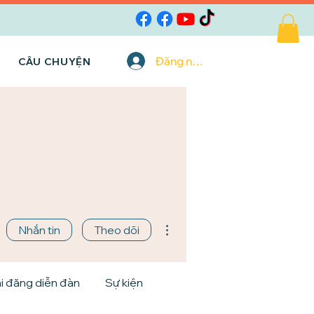
Đăng nhập
CÂU CHUYỆN
Thao tác khác
Nhắn tin
Theo dõi
i đăng diễn đàn
Sự kiện