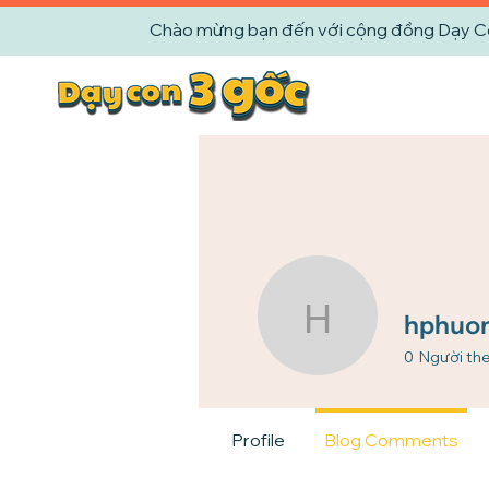
Chào mừng bạn đến với cộng đồng Dạy Con 
hphuong.
hphuon
0
Người the
Profile
Blog Comments