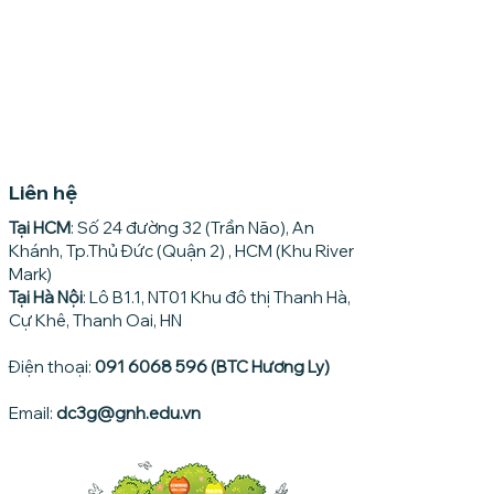
Liên hệ
Tại HCM
: Số 24 đường 32 (Trần Não), An
Khánh, Tp.Thủ Đức (Quận 2) , HCM (Khu River
Mark)
Tại Hà Nội
: Lô B1.1, NT01 Khu đô thị Thanh Hà,
Cự Khê, Thanh Oai, HN
Điện thoại:
091 6068 596 (BTC Hương Ly)
Email:
dc3g@gnh.edu.vn