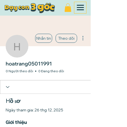
Thao tác khác
Nhắn tin
Theo dõi
hoatrang05011991
hoatrang05011991
0 Người theo dõi
0 Đang theo dõi
Hồ sơ
Ngày tham gia: 26 thg 12, 2025
Giới thiệu