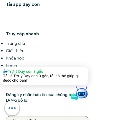
Tải app dạy con
Truy cập nhanh
Trang chủ
Giới thiệu
Khóa học
Forum
Trợ lý Dạy con 3 gốc
Tin tức
Tôi là Trợ lý Dạy con 3 gốc, tôi có thể giúp gì
Liên hệ
được cho bạn?
Đăng ký nhận bản tin của chúng tôi •
Đừng bỏ lỡ!
Email
Tham gia