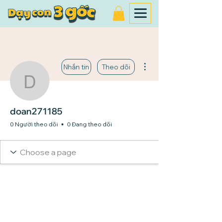
Thao tác khác
Nhắn tin
Theo dõi
doan271185
doan271185
0 Người theo dõi
0 Đang theo dõi