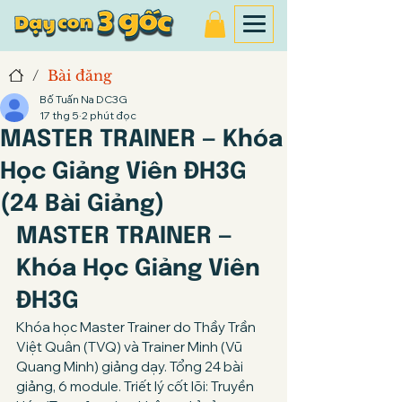
/
Bài đăng
Bố Tuấn Na DC3G
17 thg 5
2 phút đọc
MASTER TRAINER — Khóa
Học Giảng Viên ĐH3G
(24 Bài Giảng)
MASTER TRAINER — 
Khóa Học Giảng Viên 
ĐH3G
Khóa học Master Trainer do Thầy Trần 
Việt Quân (TVQ) và Trainer Minh (Vũ 
Quang Minh) giảng dạy. Tổng 24 bài 
giảng, 6 module. Triết lý cốt lõi: Truyền 