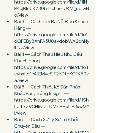
https://drive.google.com/file/d/1IN
P4ujBle6K730bTTcLueTJKM_udjwN
o/view
Bài 3 — Cách Tìm Ra Nỗi Đau Khách 
Hàng — 
https://drive.google.com/file/d/1u1
dQFEBy8XnFA5U0avdobWA2bhNy
ILNz/view
Bài 4 — Cách Thấu Hiểu Nhu Cầu 
Khách Hàng — 
https://drive.google.com/file/d/16T
evhxLg1Y4tEMycSIT2YDtoKCFK50v
a/view
Bài 5 — Cách Thiết Kế Sản Phẩm 
Khác Biệt, Trúng Insight — 
https://drive.google.com/file/d/1Sh
LJrLkZ9CHIwDjTDMxlHHaLIE3xwMY
i/view
Bài 6 — Cách Xử Lý Sự Từ Chối 
Chuyên Sâu — 
https://drive.google.com/file/d/1Wj