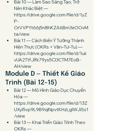
Bài 10 — Làm Sao Sáng Tạo, Trở 
Nên Khác Biệt — 
https://drive.google.com/file/d/1yZ
P-
OrVVPYt66j5n8hKZA6Bm3eOOvM
ta/view
Bài 11 — Cách Biến Ý Tưởng Thành 
Hiện Thực (OKRs + Văn–Tư–Tu) — 
https://drive.google.com/file/d/1uii
vUA2TtfJIfk79ys5CI3CTM7EoB-
AH/view
Module D — Thiết Kế Giáo 
Trình (Bài 12–15)
Bài 12 — Mô Hình Giáo Dục Chuyển 
Hóa — 
https://drive.google.com/file/d/13Z
UXyl5vp9L9B9qlNpvtKHzLgIWJiSs1
/view
Bài 13 — Khai Triển Giáo Trình Theo 
OKRs — 