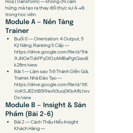
Hóa (Transform) — không chỉ cảm 
hứng, mà tạo ra thay đổi thực sự A→B 
trong học viên.
Module A — Nền Tảng 
Trainer
Buổi 0 — Orientation: 4 Output, 5 
Kỹ Năng, Ranking 5 Cấp — 
https://drive.google.com/file/d/1hk
9JNOeTUkFPyDlOzAMBaPgtQaoB
k28m/view
Bài 1 — Làm sao Trở Thành Diễn Giả, 
Trainer, Nhà Đào Tạo — 
https://drive.google.com/file/d/1tK
VoKSJED6B5I9avN3uoj0KbA8Lhxv
Ds/view
Module B — Insight & Sản 
Phẩm (Bài 2–6)
Bài 2 — Cách Thấu Hiểu Insight 
Khách Hàng — 