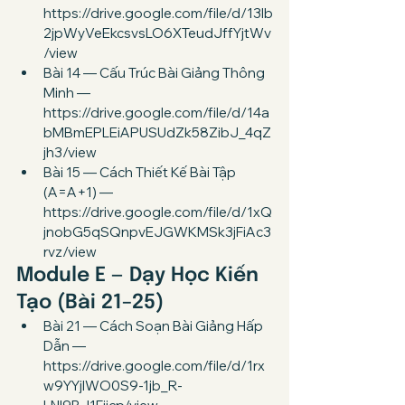
https://drive.google.com/file/d/13Ib
2jpWyVeEkcsvsLO6XTeudJffYjtWv
/view
Bài 14 — Cấu Trúc Bài Giảng Thông 
Minh — 
https://drive.google.com/file/d/14a
bMBmEPLEiAPUSUdZk58ZibJ_4qZ
jh3/view
Bài 15 — Cách Thiết Kế Bài Tập 
(A=A+1) — 
https://drive.google.com/file/d/1xQ
jnobG5qSQnpvEJGWKMSk3jFiAc3
rvz/view
Module E — Dạy Học Kiến 
Tạo (Bài 21–25)
Bài 21 — Cách Soạn Bài Giảng Hấp 
Dẫn — 
https://drive.google.com/file/d/1rx
w9YYjlWO0S9-1jb_R-