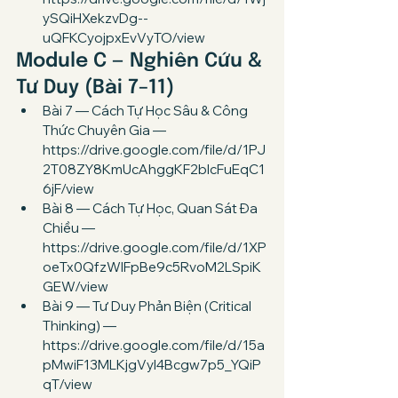
ySQiHXekzvDg--
uQFKCyojpxEvVyTO/view
Module C — Nghiên Cứu & 
Tư Duy (Bài 7–11)
Bài 7 — Cách Tự Học Sâu & Công 
Thức Chuyên Gia — 
https://drive.google.com/file/d/1PJ
2T08ZY8KmUcAhggKF2bIcFuEqC1
6jF/view
Bài 8 — Cách Tự Học, Quan Sát Đa 
Chiều — 
https://drive.google.com/file/d/1XP
oeTx0QfzWIFpBe9c5RvoM2LSpiK
GEW/view
Bài 9 — Tư Duy Phản Biện (Critical 
Thinking) — 
https://drive.google.com/file/d/15a
pMwiF13MLKjgVyl4Bcgw7p5_YQiP
qT/view