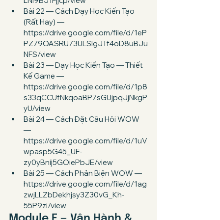
LNl9BJ1Fjjcp/view
Bài 22 — Cách Dạy Học Kiến Tạo 
(Rất Hay) — 
https://drive.google.com/file/d/1eP
PZ79OASRU73ULSlgJTf4oD8uBJu
NFS/view
Bài 23 — Dạy Học Kiến Tạo — Thiết 
Kế Game — 
https://drive.google.com/file/d/1p8
s33qCCUfNkqoaBP7sGUjpqJjNkgP
yU/view
Bài 24 — Cách Đặt Câu Hỏi WOW 
— 
https://drive.google.com/file/d/1uV
wpasp5G45_UF-
zy0yBnij5GOiePbJE/view
Bài 25 — Cách Phản Biện WOW — 
https://drive.google.com/file/d/1ag
zwjLLZbDekhjsy3Z30vG_Kh-
55P9zi/view
Module F — Vận Hành & 