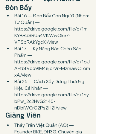
Đòn Bẩy
Bài 16 — Đòn Bẩy Con Người (Nhóm 
Tự Quản) — 
https://drive.google.com/file/d/1m
KYBRdSRUa4VKWwOke7-
VPSbRAkYgcXI/view
Bài 17 — Kỹ Năng Bán Chéo Sản 
Phẩm — 
https://drive.google.com/file/d/1pJ
AFtbf9o59IM48jbrVrFMzmawCL6m
xA/view
Bài 26 — Cách Xây Dựng Thương 
Hiệu Cá Nhân — 
https://drive.google.com/file/d/1ny
bPw_2c2HvG2140-
nDbiWCrG2PsZHZl/view
Giảng Viên
Thầy Trần Việt Quân (AQ) — 
Founder BKE, ĐH3G. Chuyên gia 