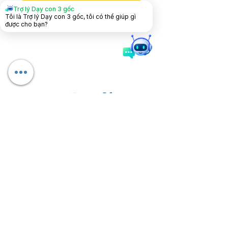
Trợ lý Dạy con 3 gốc
Tham gia
Tôi là Trợ lý Dạy con 3 gốc, tôi có thể giúp gì
được cho bạn?
Không chỉ là những khóa học, Dạy con 3
gốc còn là một cộng đồng lớn mạnh, nơi
các bậc phụ huynh chia sẻ kinh nghiệm và
cùng nhau nuôi dạy con cái.
Theo dõi chúng tôi trên
Tải app dạy con