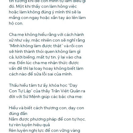
tin tưởng khi để con mình tự làm điều gì
đó. Một khi thấy con làm hỏng việc
hoặc làm không đúng ý mình thì sẽ la
mắng con ngay hoặc xắn tay áo lên làm
hộ con.
Cha mẹ không hiểu rằng với cách hành
xử như vậy, mặc nhiên con sẽ nghĩ rằng
“Mình không làm được thật” và rồi con
sẽ hình thành thói quen không làm gì
cả, lười biếng, mất tự tin, ỷ lại vào cha
mẹ. Đến lúc cha mẹ nhận thức được
vấn đề thì lại loay hoay không biết làm
cách nào để sửa lỗi sai của mình.
Thấu hiểu tâm tư ấy, khóa học “Dạy
Con Tự Lập” của thầy Trần Việt Quân ra
đời với Sứ Mệnh giúp các bậc cha mẹ:
Hiểu và biết cách thương con, dạy con
đúng đắn
Nắm được phương pháp để con tự học,
tự rèn luyện hiệu quả
Rèn luyện nghị lực để con vững vàng