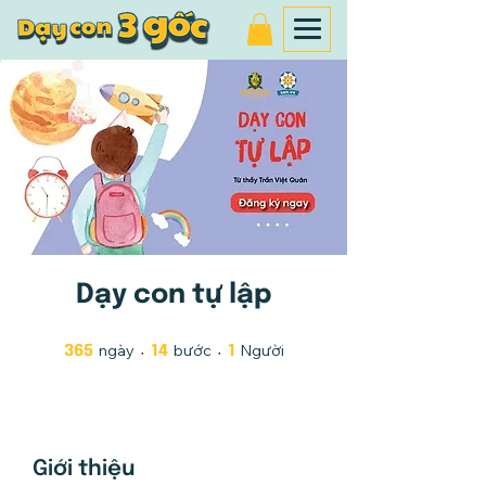
Dạy con tự lập
ngày
365 ngày
bước
14 bước
Người
1 Người
365
14
1
Giới thiệu