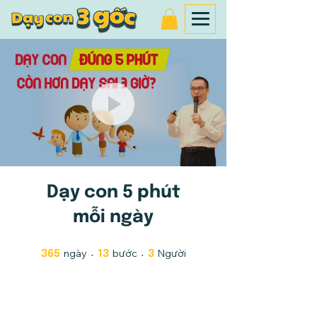
Dạy con 5 phút
mỗi ngày
ngày
365 ngày
bước
13 bước
Người
3 Người
365
13
3