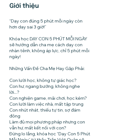
Giới thiệu
“Dạy con đúng 5 phút mỗi ngày còn
hơn dạy sai 3 giờ!”
Khóa học DẠY CON 5 PHÚT MỖI NGÀY
sẽ hướng dẫn cha mẹ cách dạy con
nhàn tênh, không áp lực, chỉ 5 phút mỗi
ngày!
Những Vấn Đề Cha Mẹ Hay Gặp Phải:
Con lười học, không tự giác học?
Con hư, ngang bướng, không nghe
lời...?
Con nghiện game, mải chơi, học kém?
Con lười làm việc nhà, mất tập trung
Con nhút nhát, thiếu tự tin, sợ đám
đông
Làm đủ mọi phương pháp nhưng con
vẫn hư, mất kết nối với con?
Đừng lo lắng, khóa học “Dạy Con 5 Phút
Mỗi Ngày” từ thầy Trần Việt Quân sẽ