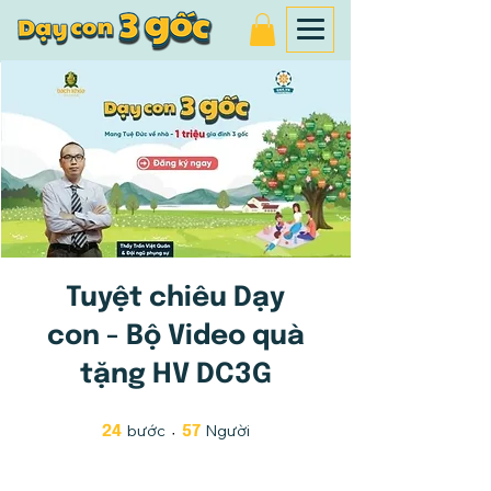
Tuyệt chiêu Dạy
con - Bộ Video quà
tặng HV DC3G
bước
24 bước
Người
57 Người
24
57