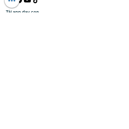
Tải app dạy con
Truy cập nhanh
Trang chủ
Giới thiệu
Khóa học
Forum
Tin tức
Liên hệ
Đăng ký nhận bản tin của chúng tôi •
Đừng bỏ lỡ!
Email