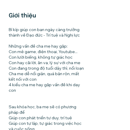
Giới thiệu
Bí kíp giúp con bạn ngày càng trưởng
thành về Đạo đức - Trí tuệ và Nghị lực
Những vấn đề cha mẹ hay gặp:
Con mê game, điện thoại, Youtube...
Con lười biếng, không tự giác học
Con hay cãi lời, ăn vạ, lý sự với cha mẹ
Con đang trong độ tuổi dậy thì, nổi loạn
Cha mẹ dễ nổi giận, quá bận rộn, mất
kết nối với con
4 kiểu cha mẹ hay gặp vấn đề khi dạy
con
Sau khóa học, ba mẹ sẽ có phương
pháp để
Giúp con phát triển tư duy, trí tuệ
Giúp con tự lập, tự giác trong việc học
và cuộc sống